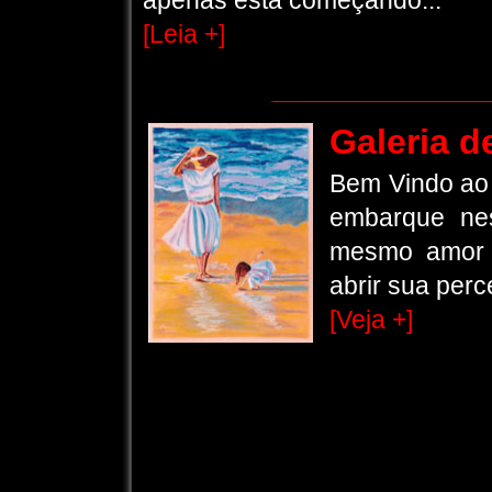
apenas está começando...
[Leia +]
Galeria d
Bem Vindo ao 
embarque ne
mesmo amor 
abrir sua perc
[Veja +]