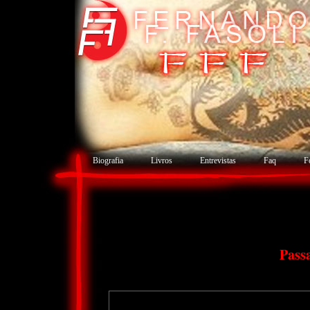
Biografia
Livros
Entrevistas
Faq
F
Pass