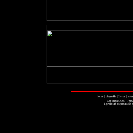
home
|
biografia
|
livros
|
entr
Copyright 2005 - Ferna
É proibida a reprodução pa